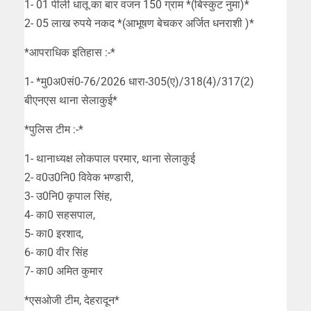
1- 01 पीली धातू का बार वजन 150 ग्राम *(बिस्कुट नुमा)*
2- 05 लाख रुपये नकद *(आभूषण बेचकर अर्जित धनराशी )*
*आपराधिक इतिहास :-*
1- *मु0अ0सं0-76/2026 धारा-305(ए)/318(4)/317(2)
बीएनएस थाना सेलाकुई*
*पुलिस टीम :-*
1- थानाध्यक्ष लोकपाल परमार, थाना सेलाकुई
2- व0उ0नि0 विवेक भण्डारी,
3- उ0नि0 कृपाल सिंह,
4- का0 सहसपाल,
5- का0 इरशाद,
6- का0 वीर सिंह
7- का0 अमित कुमार
*एसओजी टीम, देहरादून*