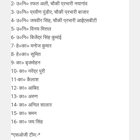
2- उ०नि० रफत अली, चौकी प्रभारी नयागांव
3- उ०नि० प्रवीण पुंडीर, चौकी प्रभारी बाजार
4- उ०नि० जयवीर सिंह, चौकी प्रभारी आईएसबीटी
5- उ०नि० विनय मित्तल
6- उ०नि० बिजेंद्र सिंह कुमांई
7- हे०का० मनोज कुमार
8- हे०का० सुमित
9- का० बृजमोहन
10- का० नरेंद्र पुरी
11-का० कैलाश
12- का० आबिद
13- का० अरुण
14- का० अनिल सालार
15- का० चमन
16- का० जय सिंह
*एसओजी टीम:-*