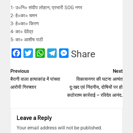
1- उ०नि० संदीप लोहान, प्रभारी SOG नगर
2- हे०का० चमन
3- हे०का० किरण
4- का० देवेंद्र
5- का० आशीष राठी
Facebook
Twitter
WhatsApp
Telegram
Messenger
Share
Previous
Next
बैरागी वाला हत्याकांड में पांचवा
विकासनगर की घटना अत्यंत
आरोपी गिरफ्तार
दुःखद एवं निंदनीय, दोषियों पर हो
कठोरतम कार्रवाई – रविदेव आनंद.
Leave a Reply
Your email address will not be published.