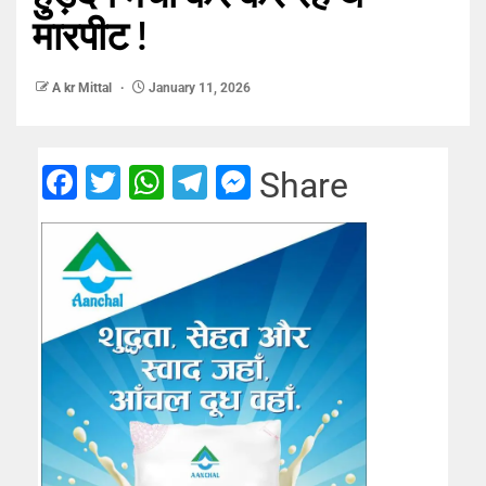
मारपीट !
A kr Mittal
January 11, 2026
Facebook
Twitter
WhatsApp
Telegram
Messenger
Share