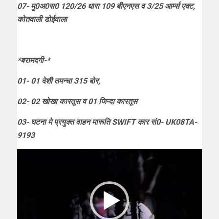
07- मु0अ0स0 120/26 धारा 109 बीएनएस व 3/25 आर्म्स एक्ट,
कोतवाली डोईवाला
*बरामदगी-*
01- 01 देशी तमन्चा 315 बोर,
02- 02 खोखा कारतूस व 01 जिन्दा कारतूस
03- घटना मे प्रयुक्त वाहन मारूति SWIFT कार सं0- UK08TA-
9193
Video
Player