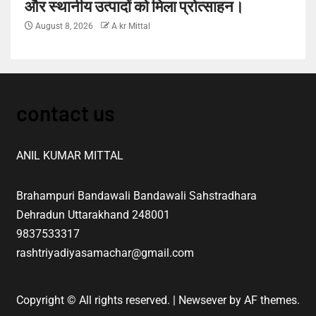
और स्थानीय उत्पादों को मिला प्रोत्साहन।
August 8, 2026
A kr Mittal
contact us
ANIL KUMAR MITTAL
Brahampuri Bandawali Bandawali Sahstradhara
Dehradun Uttarakhand 248001
9837533317
rashtriyadiyasamachar@gmail.com
Copyright © All rights reserved.
|
Newsever
by AF themes.