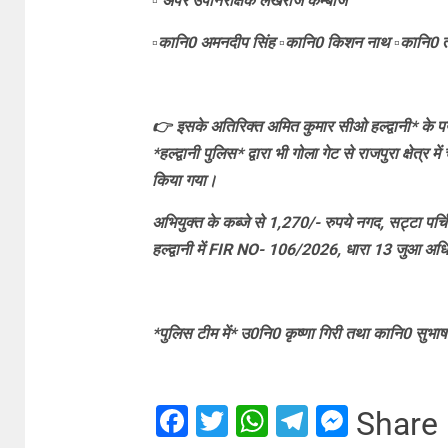
▫️ अपर उपनिरीक्षक लेखराज कम्बोज
▫️कानि0 अमनदीप सिंह ▫️कानि0 किशन नाथ ▫️कानि0 
👉 इसके अतिरिक्त अमित कुमार सीओ हल्द्वानी* के पर्यवेक
*हल्द्वानी पुलिस* द्वारा भी गोला गेट से राजपुरा क्षेत्
किया गया।
अभियुक्त के कब्जे से 1,270/- रुपये नगद, सट्टा पर्च
हल्द्वानी में FIR NO- 106/2026, धारा 13 जुआ अधि
*पुलिस टीम में* उ0नि0 कृष्णा गिरी तथा कानि0 सुभा
Facebook
Twitter
WhatsApp
Telegram
Messe
Share