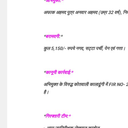
*
अभियुक्त:*
अफाक अहमद पुत्र अनवार अहमद (उम्र 32 वर्ष), निवा
*
बरामदगी
:*
कुल 5,150/- रुपये नगद, सट्टा पर्ची, पेन एवं गत्ता।
*
कानूनी कार्रवाई:*
अभियुक्त के विरुद्ध कोतवाली कालाढूंगी में FIR 
है।
*
गिरफ्तारी टीम:*