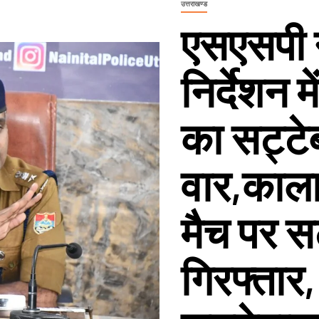
उत्तराखण्ड
एसएसपी 
निर्देशन 
का सट्टेब
वार,कालाढू
मैच पर स
गिरफ्तार, ह