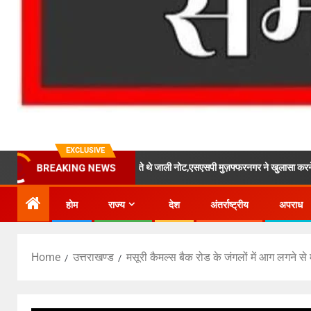
EXCLUSIVE
कोरियर के माध्यम से मांगते थे जाली नोट,एसएसपी मुज़फ्फरनगर ने खुलासा करने वाली पुलिस टीम प
BREAKING NEWS
होम
राज्य
देश
अंतर्राष्ट्रीय
अपराध
Home
उत्तराखण्ड
मसूरी कैमल्स बैक रोड के जंगलों में आग लगने से