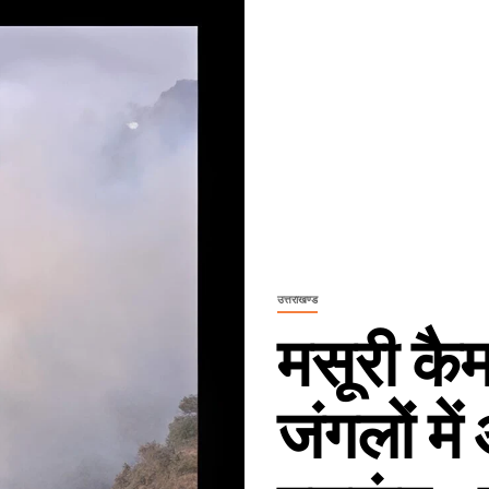
उत्तराखण्ड
मसूरी कै
जंगलों मे