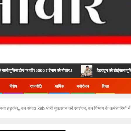
र की15000 ₹ ईनाम की बौछार.!
देहरादून की डोईवाला पुलिस ने अवैध गांजे के सा
विशेष
राजनीति
धार्मिक
मनोरंजन
शिक्षा
 मचा हड़कंप,, वन संपदा keb भारी नुकसान की आशंका, वन विभाग के कर्मचारियों ने 