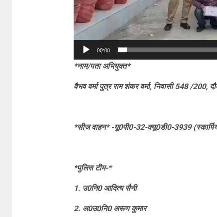
00:00
*नाम/पता अभियुक्त*
वैभव वर्मा पुत्र राम शंकर वर्मा, निवासी 548 /200, 
*सीज वाहन* -यूू0पी0-32-क्यू0डी0-3939 (स्कार्पिय
*पुलिस टीम-*
1. उ0नि0 आदित्य सैनी
2. अ0उ0नि0 अरूण कुमार