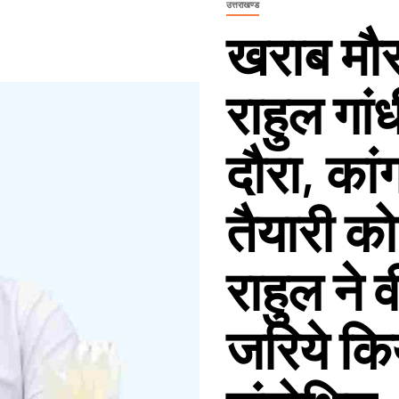
उत्तराखण्ड
खराब मौस
राहुल गां
दौरा, कां
तैयारी क
राहुल ने
जरिये कि