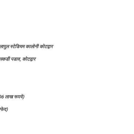
लापुल स्टेडियम कालोनी कोटद्वार
- लकडी पडाव, कोटद्वार
06 लाख रूपये)
फेद)