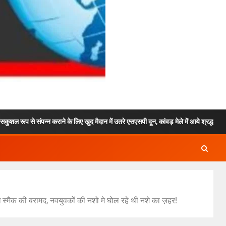
 कराने के लिए खुद मैदान में उतरे एसएसपी दून, कांवड़ मेले में आये श्रद्धालुओं को फूल माला प
ध स्मैक की बरामद, नवयुवकों की नशो मे घोल रहे थी नशे का ज़हर!