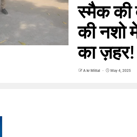
स्मैक की
की नशो म
का ज़हर!
A kr Mittal
May 4, 2025
nger