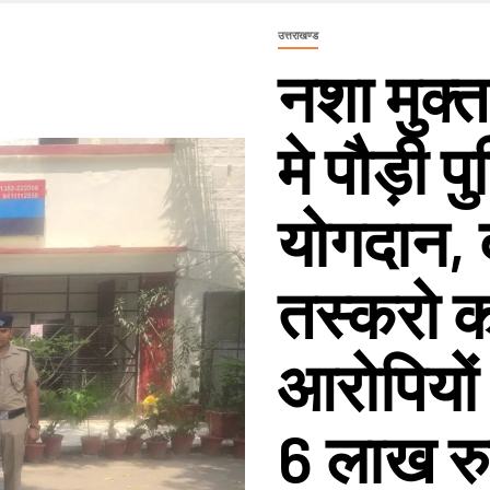
उत्तराखण्ड
नशा मुक्
मे पौड़ी प
योगदान, 
तस्करो क
आरोपियों 
6 लाख रु