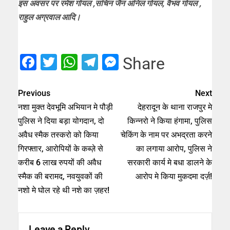
इस अवसर पर रमेश गोयल ,सचिन जैन अनिल गोयल, वैभव गोयल ,
राहुल अग्रवाल आदि।
Facebook
Twitter
WhatsApp
Telegram
Messenger
Share
Previous
Next
नशा मुक्त देवभूमि अभियान मे पौड़ी
देहरादून के थाना राजपुर मे
पुलिस ने दिया बड़ा योगदान, दो
किन्नरो ने किया हंगामा, पुलिस
अवैध स्मैक तस्करो को किया
चेकिंग के नाम पर अभद्रता करने
गिरफ्तार, आरोपियों के कब्ज़े से
का लगाया आरोप, पुलिस ने
करीब 6 लाख रुपयों की अवैध
सरकारी कार्य मे बधा डालने के
स्मैक की बरामद, नवयुवकों की
आरोप मे किया मुकदमा दर्ज़!
नशो मे घोल रहे थी नशे का ज़हर!
Leave a Reply