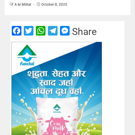
A kr Mittal
October 8, 2025
Facebook
Twitter
WhatsApp
Telegram
Messenger
Share