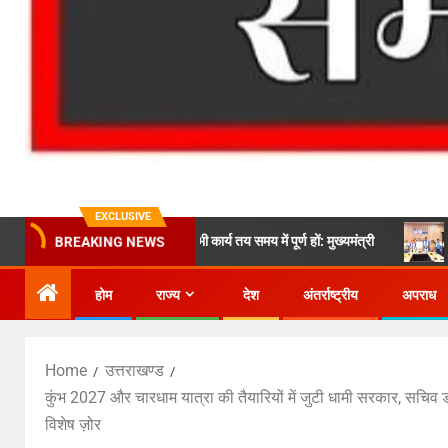
EXCLUSIVE
ा से कोई समझौता नहीं, सभी कार्य तय समय में पूर्ण हों: मुख्यमंत्री
कॉमनवेल्थ गे
BREAKING NEWS
होम
राज्य
देश
अंतर्राष्ट्रीय
अपराध
Home
उत्तराखण्ड
कुंभ 2027 और चारधाम यात्रा की तैयारियों में जुटी धामी सरकार, सचिव डॉ. र
विशेष ज़ोर