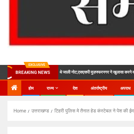
EXCLUSIVE
रियर के माध्यम से मांगते थे जाली नोट,एसएसपी मुज़फ्फरनगर ने खुलासा करने वाली पुलिस टीम पर 
BREAKING NEWS
होम
राज्य
देश
अंतर्राष्ट्रीय
अपराध
Home
उत्तराखण्ड
टिहरी पुलिस मे तैनात हेड कंस्टेबल ने पेश की 