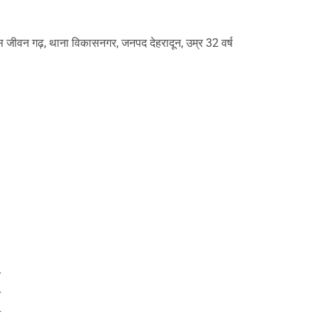
ास जीवन गढ़, थाना विकासनगर, जनपद देहरादून, उम्र 32 वर्ष
T
T
T