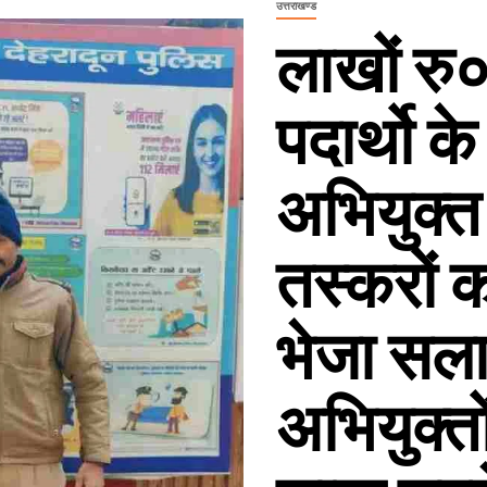
उत्तराखण्ड
लाखों रु
पदार्थो क
अभियुक्
तस्करों क
भेजा सलाख
अभियुक्तो