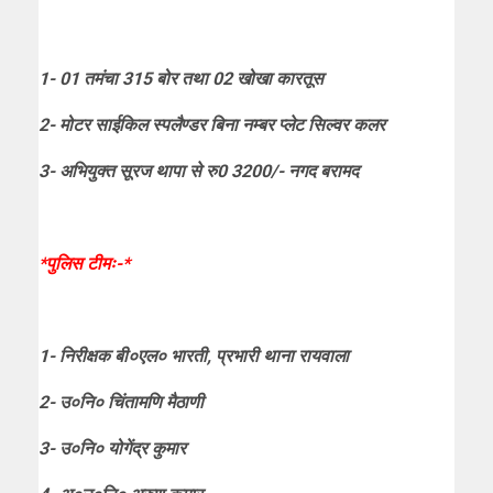
1- 01 तमंचा 315 बोर तथा 02 खोखा कारतूस
2- मोटर साईकिल स्पलैण्डर बिना नम्बर प्लेट सिल्वर कलर
3- अभियुक्त सूरज थापा से रु0 3200/- नगद बरामद
*पुलिस टीमः-*
1- निरीक्षक बी०एल० भारती, प्रभारी थाना रायवाला
2- उ०नि० चिंतामणि मैठाणी
3- उ०नि० योगेंद्र कुमार