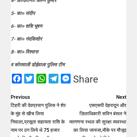
4- अ०उ०नि० अरुण कुमार
5- का० संदीप
6- का० शशि भूषण
7- का० नंदकिशोर
8- का० विश्वास
व कोतवाली डोईवाला पुलिस टीम
Facebook
Twitter
WhatsApp
Telegram
Messenger
Share
Previous
Next
टिहरी की देवप्रयाग पुलिस ने शेर
एसएसपी देहरादून और
के मुंह से खीच लिया
ज़िलाधिकारी सविन बंसल ने
निवाला,प्रसूता सहायता राशि के
मतगणना स्थल की सुरक्षा व्यवस्था
नाम पर ठग लिये थे 75 हजार
का लिया जायजा,मौके पर मौजूद