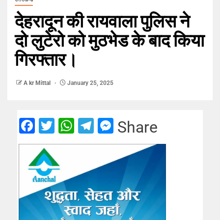
देहरादून की रायवाला पुलिस ने
दो लुटेरो को मुठभेड के बाद किया
गिरफ्तार।
A kr Mittal
January 25, 2025
Facebook
Twitter
WhatsApp
Telegram
Messenger
Share