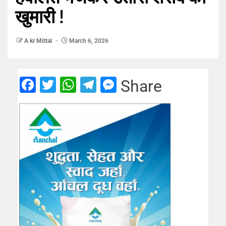
खुमारी !
A kr Mittal
March 6, 2026
Facebook
Twitter
WhatsApp
Telegram
Messenger
Share