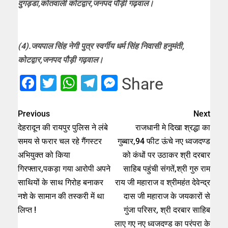
दुगड़डा,कोतवाली कोटद्वार,जनपद पौड़ी गढ़वाल।
(4).जयपाल सिंह नेगी पुत्र स्वर्गीय धर्म सिंह निवासी हनुमंती,
कोटद्वार,जनपद पौड़ी गढ़वाल।
Facebook
Twitter
WhatsApp
Telegram
Messenger
Share
Previous
Next
देहरादून की रायपुर पुलिस ने लंबे
राजधानी मे दिखा श्रद्धा का
समय से फरार चल रहे गैंगस्टर
गुब्बार,94 फीट ऊंचे नए ध्वजदण्ड
अभियुक्त को किया
को कंधों पर उठाकर श्री दरबार
गिरफ्तार,पकड़ा गया आरोपी अपने
साहिब पहुंची संगतें,श्री गुरु राम
साथियों के साथ गिरोह बनाकर
राय जी महाराज व श्रीमहंत देवेन्द्र
नशे के सामान की तस्करी में था
दास जी महाराज के जयकारों से
लिप्त !
गुंजा परिसर, श्री दरबार साहिब
लाए गए नए ध्वजदण्ड का परंपरा के