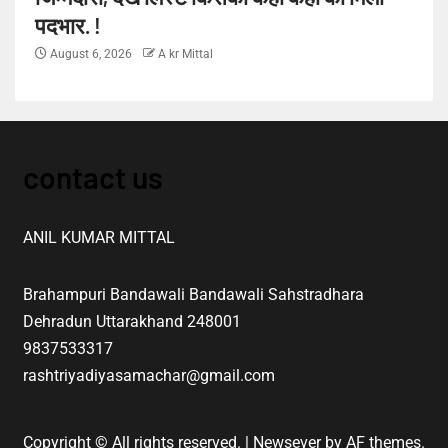
पदभार. !
August 6, 2026
A kr Mittal
contact us
ANIL KUMAR MITTAL
Brahampuri Bandawali Bandawali Sahstradhara
Dehradun Uttarakhand 248001
9837533317
rashtriyadiyasamachar@gmail.com
Copyright © All rights reserved.
|
Newsever
by AF themes.