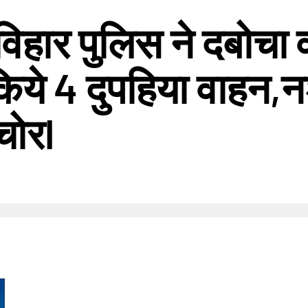
 विहार पुलिस ने दबोचा
किये 4 दुपहिया वाहन,न
चोरl
nger