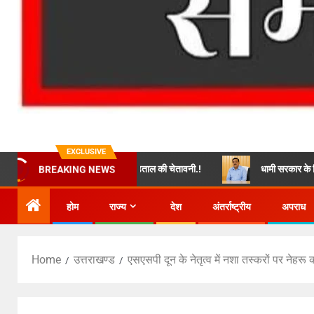
EXCLUSIVE
्विचार याचिका और भूख हड़ताल की चेतावनी.!
धामी सरकार के सिपेहसलार करेँगे लोग
BREAKING NEWS
होम
राज्य
देश
अंतर्राष्ट्रीय
अपराध
Home
उत्तराखण्ड
एसएसपी दून के नेतृत्व में नशा तस्करों पर नेहर