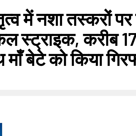
त्व में नशा तस्करों प
िकल स्ट्राइक, करीब 1
 माँ बेटे को किया गिरफ
nger