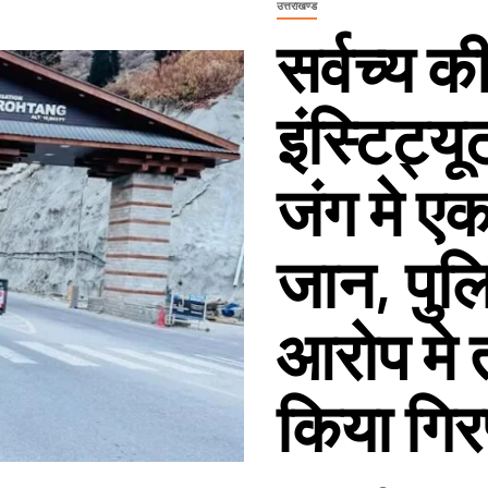
उत्तराखण्ड
सर्वच्य क
इंस्टिट्यू
जंग मे ए
जान, पुलि
आरोप मे त
किया गिरफ