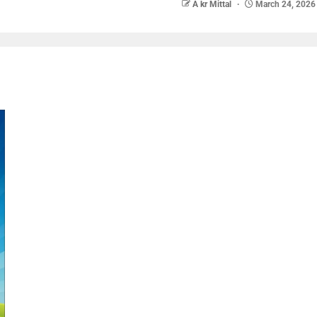
A kr Mittal
March 24, 2026
nger