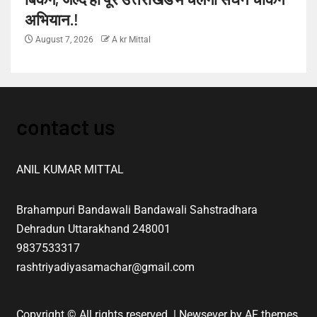
अभियान.!
August 7, 2026
A kr Mittal
contact us
ANIL KUMAR MITTAL
Brahampuri Bandawali Bandawali Sahstradhara
Dehradun Uttarakhand 248001
9837533317
rashtriyadiyasamachar@gmail.com
Copyright © All rights reserved.
|
Newsever
by AF themes.