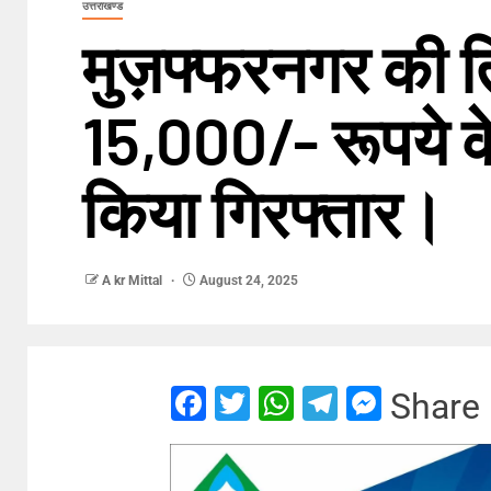
उत्तराखण्ड
मुज़फ्फरनगर की तिता
15,000/- रूपये क
किया गिरफ्तार।
A kr Mittal
August 24, 2025
Facebook
Twitter
WhatsApp
Telegram
Messe
Share