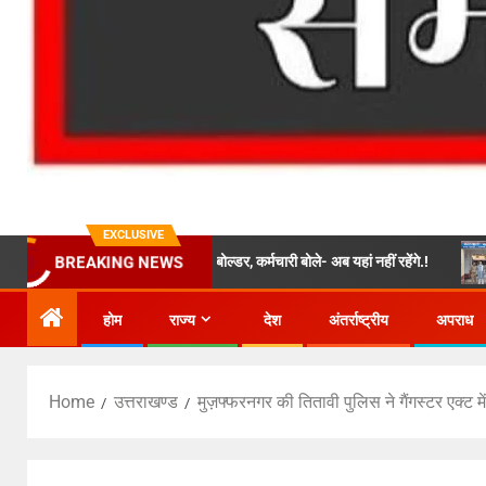
EXCLUSIVE
परिसर में घुसा विशाल बोल्डर, कर्मचारी बोले- अब यहां नहीं रहेंगे.!
बैरागीवाला
BREAKING NEWS
होम
राज्य
देश
अंतर्राष्ट्रीय
अपराध
Home
उत्तराखण्ड
मुज़फ्फरनगर की तितावी पुलिस ने गैंगस्टर एक्ट म