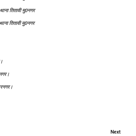
ाना तितावी मु0नगर
थाना तितावी मु0नगर
र।
रनगर।
्फरनगर।
।
nger
Next