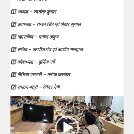
1️⃣ अध्यक्ष – स्वतंत्र कुमार
2️⃣ उपाध्यक्ष – राजन सिंह एवं शेखर सुयाल
3️⃣ महासचिव – मनोज ठाकुर
4️⃣ सचिव – जगदीश पंत एवं आशीष भारद्वाज
5️⃣ कोषाध्यक्ष – पूर्णिमा गर्ग
6️⃣ मीडिया प्रभारी – मनोज कत्याल
7️⃣ संगठन मंत्री – देवेंद्र नेगी
Video
Player