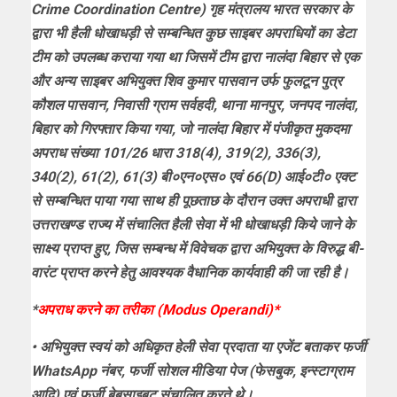
Crime Coordination Centre) गृह मंत्रालय भारत सरकार के
द्वारा भी हैली धोखाधड़ी से सम्बन्धित कुछ साइबर अपराधियों का डेटा
टीम को उपलब्ध कराया गया था जिसमें टीम द्वारा नालंदा बिहार से एक
और अन्य साइबर अभियुक्त शिव कुमार पासवान उर्फ फुलटून पुत्र
कौशल पासवान, निवासी ग्राम सर्वहदी, थाना मानपुर, जनपद नालंदा,
बिहार को गिरफ्तार किया गया, जो नालंदा बिहार में पंजीकृत मुकदमा
अपराध संख्या 101/26 धारा 318(4), 319(2), 336(3),
340(2), 61(2), 61(3) बी०एन०एस० एवं 66(D) आई०टी० एक्ट
से सम्बन्धित पाया गया साथ ही पूछताछ के दौरान उक्त अपराधी द्वारा
उत्तराखण्ड राज्य में संचालित हैली सेवा में भी धोखाधड़ी किये जाने के
साक्ष्य प्राप्त हुए, जिस सम्बन्ध में विवेचक द्वारा अभियुक्त के विरुद्ध बी-
वारंट प्राप्त करने हेतु आवश्यक वैधानिक कार्यवाही की जा रही है।
*
अपराध करने का तरीका (Modus Operandi)*
• अभियुक्त स्वयं को अधिकृत हेली सेवा प्रदाता या एजेंट बताकर फर्जी
WhatsApp नंबर, फर्जी सोशल मीडिया पेज (फेसबुक, इन्स्टाग्राम
आदि) एवं फर्जी बेबसाइबट संचालित करते थे।