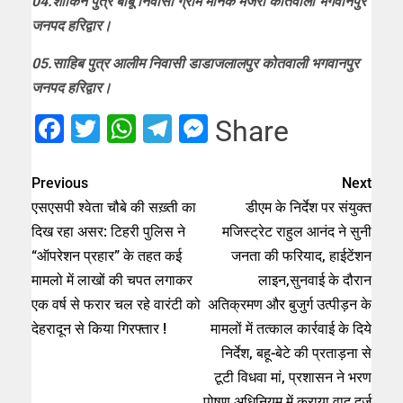
04.शौकिन पुत्र बाबू निवासी ग्राम मानक मजरा कोतवाली भगवानपुर
जनपद हरिद्वार।
05.साहिब पुत्र आलीम निवासी डाडाजलालपुर कोतवाली भगवानपुर
जनपद हरिद्वार।
Facebook
Twitter
WhatsApp
Telegram
Messenger
Share
Previous
Next
एसएसपी श्वेता चौबे की सख़्ती का
डीएम के निर्देश पर संयुक्त
दिख रहा असर: टिहरी पुलिस ने
मजिस्ट्रेट राहुल आनंद ने सुनी
“ऑपरेशन प्रहार” के तहत कई
जनता की फरियाद, हाईटेंशन
मामलो में लाखों की चपत लगाकर
लाइन,सुनवाई के दौरान
एक वर्ष से फरार चल रहे वारंटी को
अतिक्रमण और बुजुर्ग उत्पीड़न के
देहरादून से किया गिरफ्तार !
मामलों में तत्काल कार्रवाई के दिये
निर्देश, बहू-बेटे की प्रताड़ना से
टूटी विधवा मां, प्रशासन ने भरण
पोषण अधिनियम में कराया वाद दर्ज