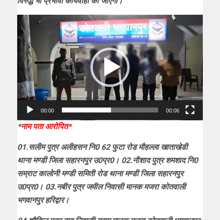
विरुद्ध भी प्रभावी कार्यवाही की जाएगी।
Video
Player
00:00
00:06
*
नाम पता आरोपित*
01.सलीम पुत्र अलीहसन नि0 62 फुटा रोड मौहल्ला खाताखेडी
थाना मण्डी जिला सहारनपुर उ0प्र0। 02.नौशाद पुत्र शमशाद नि0
सम्राट कालोनी मण्डी समिती रोड थाना मण्डी जिला सहारनपुर
उ0प्र0। 03.नबीर पुत्र जमील निवासी मानक मजरा कोतवाली
भगवानपुर हरिद्वार।