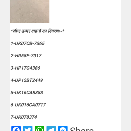
*सीज डम्पर वाहनों का विवरणः-*
1-UK07CB-7365
2-HR58E-7017
3-HP17G4386
4-UP12BT2449
5-UK16CA8383
6-UK016CA0717
7-UK078374
Facebook
Twitter
WhatsApp
Telegram
Messenger