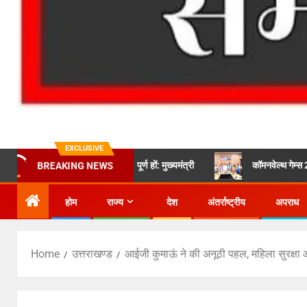
EXCLUSIVE
, सभी कार्य तय समय में पूर्ण हों: मुख्यमंत्री
कॉमनवेल्थ गेम्स 2026 के उत्तराख
BREAKING NEWS
होम
राज्य
देश
अंतर्राष्ट्रीय
अपराध
Home
उत्तराखण्ड
आईजी कुमाऊं ने की अनूठी पहल, महिला सुरक्षा और 