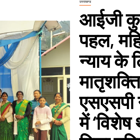
उत्तराखण्ड
आईजी कुम
पहल, महि
न्याय के ल
मातृशक्ति
एसएसपी न
में ‘विशे