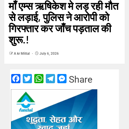
माँ एम्स ऋषिकेश मे लड़ रही मौत
से लड़ाई, पुलिस ने आरोपी को
गिरफ्तार कर जाँच पड़ताल की
शुरू.!
A kr Mittal
July 6, 2026
Facebook
Twitter
WhatsApp
Telegram
Messenger
Share