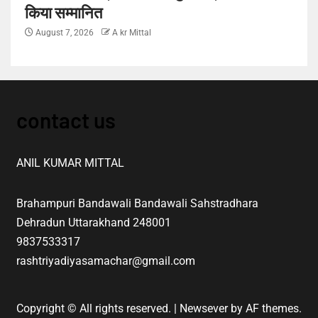
किया सम्मानित
August 7, 2026
A kr Mittal
contact us
ANIL KUMAR MITTAL
Brahampuri Bandawali Bandawali Sahstradhara
Dehradun Uttarakhand 248001
9837533317
rashtriyadiyasamachar@gmail.com
Copyright © All rights reserved.
|
Newsever
by AF themes.