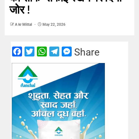
जोर !
A kr Mittal
May 22, 2026
Facebook
Twitter
WhatsApp
Telegram
Messenger
Share