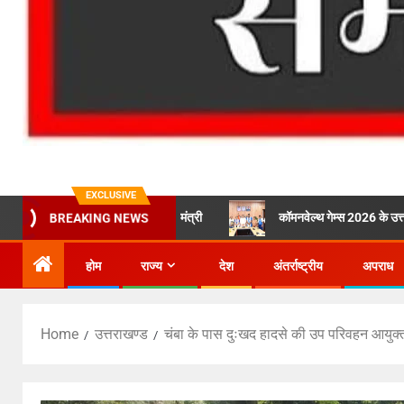
EXCLUSIVE
 समय में पूर्ण हों: मुख्यमंत्री
कॉमनवेल्थ गेम्स 2026 के उत्तराखंड के पदक विज
BREAKING NEWS
होम
राज्य
देश
अंतर्राष्ट्रीय
अपराध
Home
उत्तराखण्ड
चंबा के पास दुःखद हादसे की उप परिवहन आयुक्त 