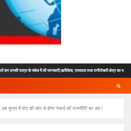
े संबंध में ली जानकारी,ऋषिकेश, रायवाला तथा रानीपोखरी क्षेत्र का भ्रमण कर कावंड मेले में पुल
 चुनाव में वोट की चोट से होगा ‘स्वार्थ की राजनीति’ का अंत !