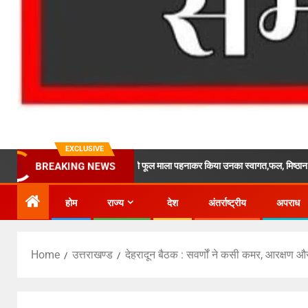
EXCLUSIVE
 में आये श्रद्धालुओं को फूल माला पहनाकर किया उनका स्वागत,फल, मिष्ठान तथा पेय पदार्थ वितरित 
BREAKING NEWS
होम
राज्य
देश
अंतर्राष्ट्रीय
अपराध
Home
उत्तराखण्ड
देहरादून बैठक : सवर्णों ने कसी कमर, आरक्षण औ