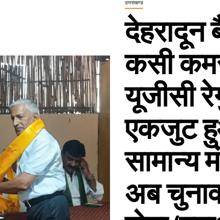
उत्तराखण्ड
देहरादून ब
कसी कमर
यूजीसी र
एकजुट ह
सामान्य म
अब चुनाव 