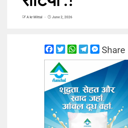
A kr Mittal
June 2, 2026
Facebook
Twitter
WhatsApp
Telegram
Messe
Share