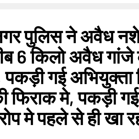
नगर पुलिस ने अवैध न
रीब 6 किलो अवैध गांज
, पकड़ी गई अभियुक्ता 
 की फिराक मे, पकड़ी ग
प मे पहले से ही खा रह