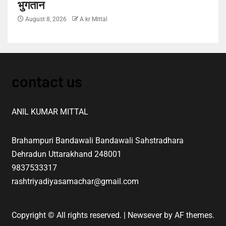
भुगतान
August 8, 2026
A kr Mittal
contact us
ANIL KUMAR MITTAL
Brahampuri Bandawali Bandawali Sahstradhara
Dehradun Uttarakhand 248001
9837533317
rashtriyadiyasamachar@gmail.com
Copyright © All rights reserved.
|
Newsever
by AF themes.