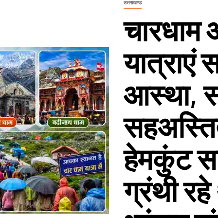
उत्तराखण्ड
चारधाम औ
यात्राएं स
आस्था, 
सहअस्तित
हेमकुंट स
ग्रंथी रह