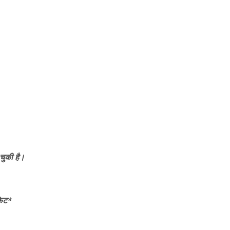
 चुकी है।
फिट*