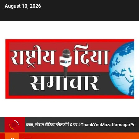
August 10, 2026
जनता का सलाम, सोशल मीडिया प्लेटफॉर्म X पर #ThankYouMuzaffarnagarPolice बना नंबर-1 ट