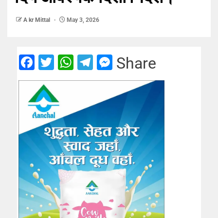
A kr Mittal
May 3, 2026
Facebook
Twitter
WhatsApp
Telegram
Messenger
Share