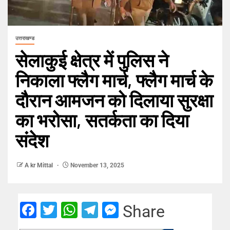
उत्तराखण्ड
सेलाकुई क्षेत्र में पुलिस ने
निकाला फ्लैग मार्च, फ्लैग मार्च के
दौरान आमजन को दिलाया सुरक्षा
का भरोसा, सतर्कता का दिया
संदेश
A kr Mittal
November 13, 2025
Facebook
Twitter
WhatsApp
Telegram
Messenger
Share