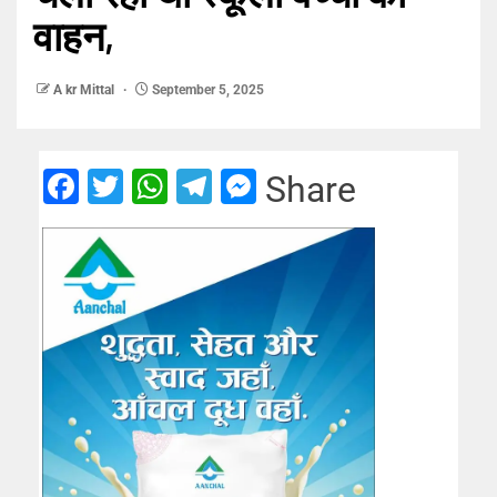
वाहन,
A kr Mittal
September 5, 2025
Facebook
Twitter
WhatsApp
Telegram
Messenger
Share