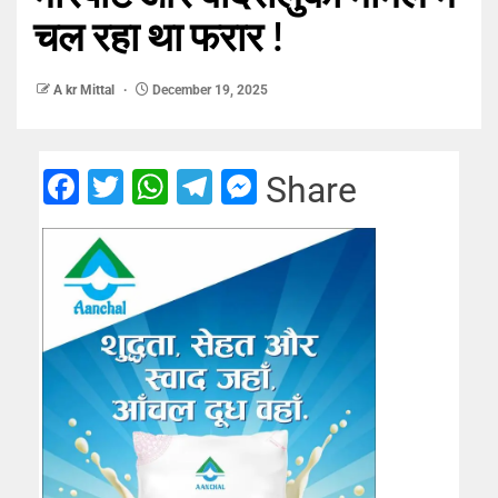
चल रहा था फरार !
A kr Mittal
December 19, 2025
Facebook
Twitter
WhatsApp
Telegram
Messenger
Share