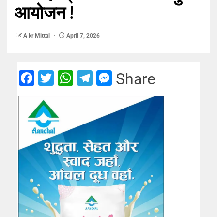
आयोजन !
A kr Mittal
April 7, 2026
Facebook
Twitter
WhatsApp
Telegram
Messenger
Share