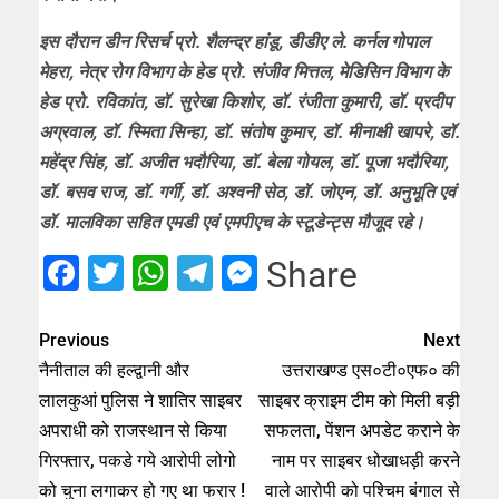
इस दौरान डीन रिसर्च प्रो. शैलन्द्र हांडू, डीडीए ले. कर्नल गोपाल
मेहरा, नेत्र रोग विभाग के हेड प्रो. संजीव मित्तल, मेडिसिन विभाग के
हेड प्रो. रविकांत, डॉ. सुरेखा किशोर, डॉ. रंजीता कुमारी, डॉ. प्रदीप
अग्रवाल, डॉ. स्मिता सिन्हा, डॉ. संतोष कुमार, डॉ. मीनाक्षी खापरे, डॉ.
महेंद्र सिंह, डॉ. अजीत भदौरिया, डाॅ. बेला गोयल, डाॅ. पूजा भदौरिया,
डॉ. बसव राज, डॉ. गर्गी, डॉ. अश्वनी सेठ, डॉ. जोएन, डॉ. अनुभूति एवं
डॉ. मालविका सहित एमडी एवं एमपीएच के स्टूडेन्ट्स मौजूद रहे।
Facebook
Twitter
WhatsApp
Telegram
Messenger
Share
Previous
Next
नैनीताल की हल्द्वानी और
उत्तराखण्ड एस०टी०एफ० की
लालकुआं पुलिस ने शातिर साइबर
साइबर क्राइम टीम को मिली बड़ी
अपराधी को राजस्थान से किया
सफलता, पेंशन अपडेट कराने के
गिरफ्तार, पकडे गये आरोपी लोगो
नाम पर साइबर धोखाधड़ी करने
को चुना लगाकर हो गए था फरार !
वाले आरोपी को पश्चिम बंगाल से