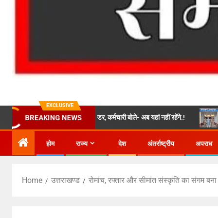
EXCLUSIVE
 में घुसा विशाल बोल्डर, कर्मचारी बोले- अब यहां नहीं रहेंगे.!
बैरागीवाला हत्य
BREAKING NEWS
होम
राज्य
देश
अंतर्राष्ट्रीय
अपराध
Home
उत्तराखण्ड
रोमांच, रफ्तार और सीमांत संस्कृति का संगम बना