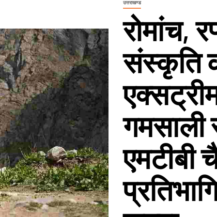
उत्तराखण्ड
रोमांच, र
संस्कृति 
एक्सट्रीम
गमसाली 
एमटीबी चै
प्रतिभाग