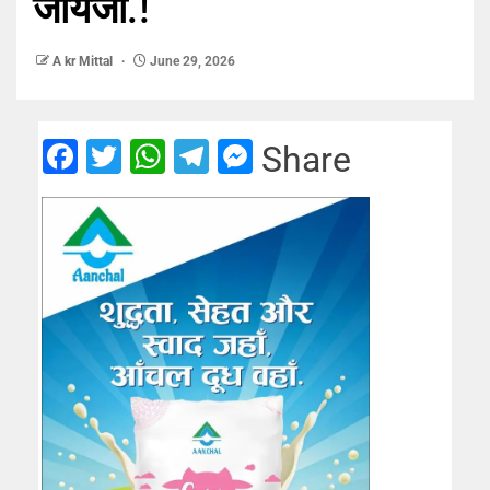
जायजा.!
A kr Mittal
June 29, 2026
Facebook
Twitter
WhatsApp
Telegram
Messenger
Share