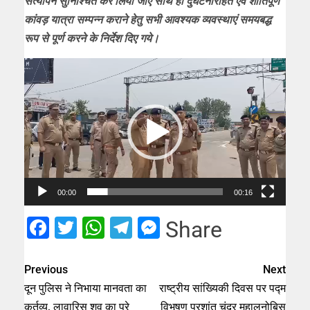
सत्यापन सुनिश्चित कर लिया जाए साथ ही दुर्घटनारहित एवं शांतिपूर्ण
कांवड़ यात्रा सम्पन्न कराने हेतु सभी आवश्यक व्यवस्थाएं समयबद्ध
रूप से पूर्ण करने के निर्देश दिए गये।
Video
Player
00:00
00:16
Facebook
Twitter
WhatsApp
Telegram
Messenger
Share
Previous
Next
दून पुलिस ने निभाया मानवता का
राष्ट्रीय सांख्यिकी दिवस पर पद्म
कर्तव्य, लावारिस शव का पूरे
विभूषण प्रशांत चंद्र महालनोबिस