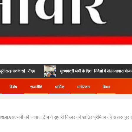
हें- सीएम
मुख्यमंत्री धामी के दिशा-निर्देशों में पीएम आवास योजना (शहरी) की प्
विशेष
राजनीति
धार्मिक
मनोरंजन
शिक्षा
 होशला,एसएसपी की जाबाज़ टीम ने सुपारी किलर की शातिर प्रेमिका को सहारनपुर से 