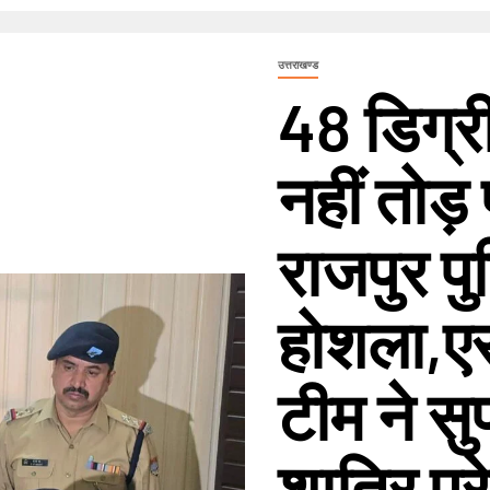
उत्तराखण्ड
48 डिग्री
नहीं तोड़ 
राजपुर प
होशला,ए
टीम ने स
शातिर प्