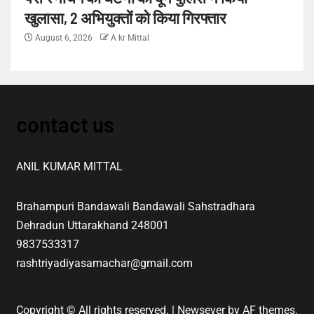
खुलासा, 2 अभियुक्तों को किया गिरफ्तार
August 6, 2026
A kr Mittal
contact us
ANIL KUMAR MITTAL
Brahampuri Bandawali Bandawali Sahstradhara
Dehradun Uttarakhand 248001
9837533317
rashtriyadiyasamachar@gmail.com
Copyright © All rights reserved.
|
Newsever
by AF themes.