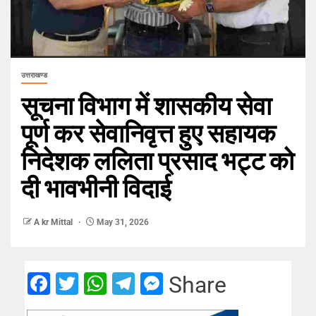
उत्तराखण्ड
सूचना विभाग में शासकीय सेवा
पूर्ण कर सेवानिवृत्त हुए सहायक
निदेशक ललिता प्रसाद भट्ट को
दी भावभीनी विदाई
A kr Mittal
May 31, 2026
Facebook
Twitter
WhatsApp
Telegram
Messenger
Share