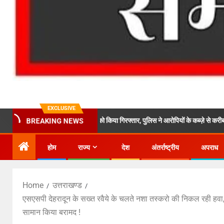
EXCLUSIVE
 शातिर स्मैक तस्करो को किया गिरफ्तार, पुलिस ने आरोपियों के कब्ज़े से करीब 20 लाख रुपयों की अ
BREAKING NEWS
होम
राज्य
देश
अंतर्राष्ट्रीय
अपराध
Home
उत्तराखण्ड
एसएसपी देहरादून के सख्त रवैये के चलते नशा तस्करो की निकल रही हवा,
सामान किया बरामद !