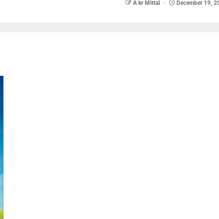
A kr Mittal
December 19, 2
nger