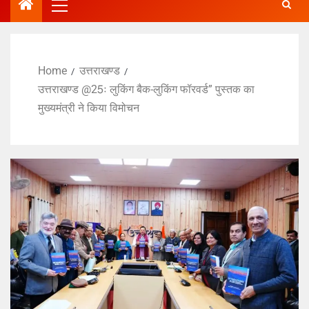
Home
उत्तराखण्ड
उत्तराखण्ड @25ः लुकिंग बैक-लुकिंग फॉरवर्ड” पुस्तक का
मुख्यमंत्री ने किया विमोचन