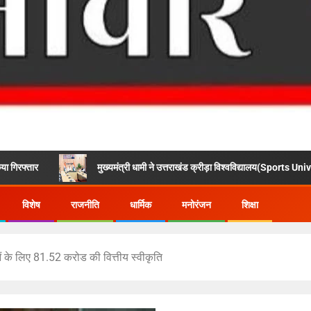
मुख्यमंत्री धामी ने उत्तराखंड क्रीड़ा विश्वविद्यालय(Sports University )गौलापार के निर्म
विशेष
राजनीति
धार्मिक
मनोरंजन
शिक्षा
ओं के लिए 81.52 करोड की वित्तीय स्वीकृति