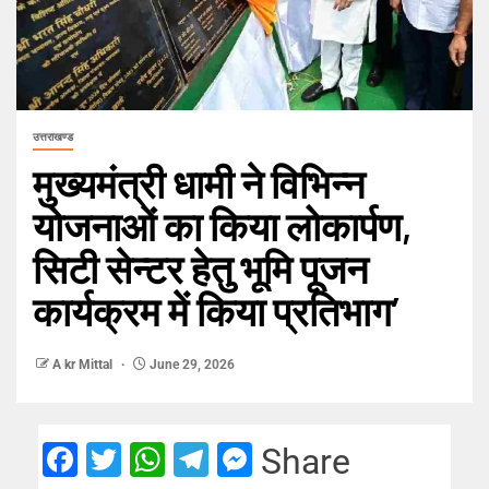
उत्तराखण्ड
मुख्यमंत्री धामी ने विभिन्न
योजनाओं का किया लोकार्पण,
सिटी सेन्टर हेतु भूमि पूजन
कार्यक्रम में किया प्रतिभाग’
A kr Mittal
June 29, 2026
Facebook
Twitter
WhatsApp
Telegram
Messenger
Share